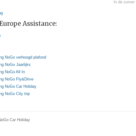
In de zomer
ng
Europe Assistance:
s
ing NoGo verhoogd plafond
ng NoGo Jaarlijks
ng NoGo All In
ing NoGo Fly&Drive
ing NoGo Car Holiday
ng NoGo City trip
NoGo Car Holiday