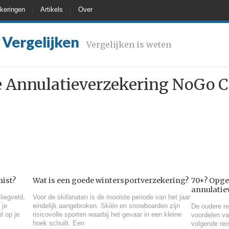
keringen
Artikels
Over
 Vergelijken
Vergelijken is weten
 Annulatieverzekering NoGo Ci
mist?
Wat is een goede wintersportverzekering?
70+? Opgel
annulatie
liegveld,
Voor de skifanaten is de mooiste periode van het jaar
 je
eindelijk aangebroken. Skiën en snowboarden zijn
De oudere re
l op je
risicovolle sporten waarbij het gevaar in een kleine
voordelen va
hoek schuilt. Een
volgende rei