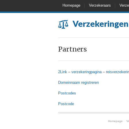
Homepage
Verzekeraars
Verze
Verzekeringen
Partners
2Link
–
verzekeringpagina
–
reisverzekeri
Domeinnaam registreren
Postcodes
Postcode
Homepage
V