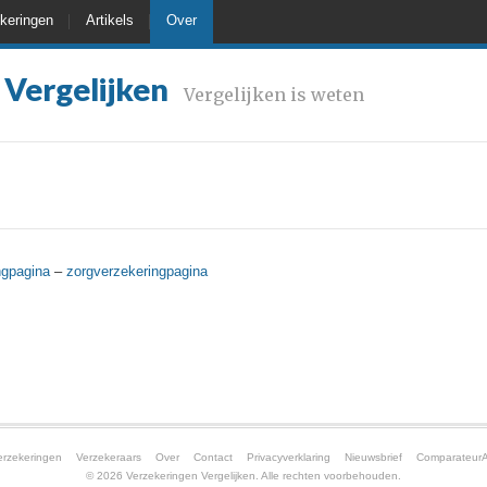
keringen
Artikels
Over
 Vergelijken
Vergelijken is weten
ngpagina
–
zorgverzekeringpagina
erzekeringen
Verzekeraars
Over
Contact
Privacyverklaring
Nieuwsbrief
ComparateurA
© 2026 Verzekeringen Vergelijken. Alle rechten voorbehouden.