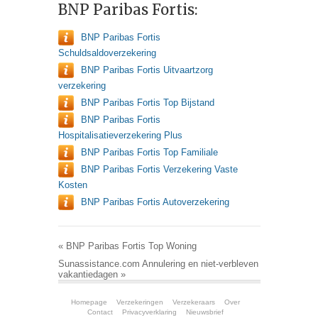
BNP Paribas Fortis:
BNP Paribas Fortis
Schuldsaldoverzekering
BNP Paribas Fortis Uitvaartzorg
verzekering
BNP Paribas Fortis Top Bijstand
BNP Paribas Fortis
Hospitalisatieverzekering Plus
BNP Paribas Fortis Top Familiale
BNP Paribas Fortis Verzekering Vaste
Kosten
BNP Paribas Fortis Autoverzekering
«
BNP Paribas Fortis Top Woning
Sunassistance.com Annulering en niet-verbleven
vakantiedagen
»
Homepage
Verzekeringen
Verzekeraars
Over
Contact
Privacyverklaring
Nieuwsbrief