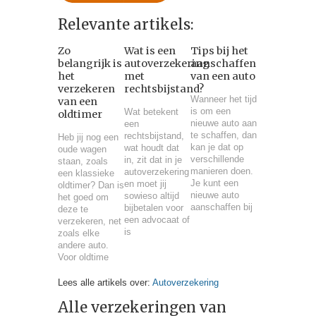
Relevante artikels:
Zo
Wat is een
Tips bij het
belangrijk is
autoverzekering
aanschaffen
het
met
van een auto
verzekeren
rechtsbijstand?
Wanneer het tijd
van een
is om een
Wat betekent
oldtimer
nieuwe auto aan
een
te schaffen, dan
rechtsbijstand,
Heb jij nog een
kan je dat op
wat houdt dat
oude wagen
verschillende
in, zit dat in je
staan, zoals
manieren doen.
autoverzekering
een klassieke
Je kunt een
en moet jij
oldtimer? Dan is
nieuwe auto
sowieso altijd
het goed om
aanschaffen bij
bijbetalen voor
deze te
een advocaat of
verzekeren, net
is
zoals elke
andere auto.
Voor oldtime
Lees alle artikels over:
Autoverzekering
Alle verzekeringen van