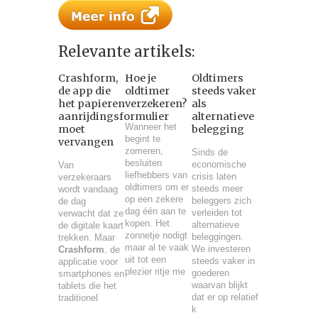
Relevante artikels:
Crashform,
Hoe je
Oldtimers
de app die
oldtimer
steeds vaker
het papieren
verzekeren?
als
aanrijdingsformulier
alternatieve
Wanneer het
moet
belegging
begint te
vervangen
zomeren,
Sinds de
besluiten
economische
Van
liefhebbers van
crisis laten
verzekeraars
oldtimers om er
steeds meer
wordt vandaag
op een zekere
beleggers zich
de dag
dag één aan te
verleiden tot
verwacht dat ze
kopen. Het
alternatieve
de digitale kaart
zonnetje nodigt
beleggingen.
trekken. Maar
maar al te vaak
We investeren
Crashform
, de
uit tot een
steeds vaker in
applicatie voor
plezier ritje me
goederen
smartphones en
waarvan blijkt
tablets die het
dat er op relatief
traditionel
k