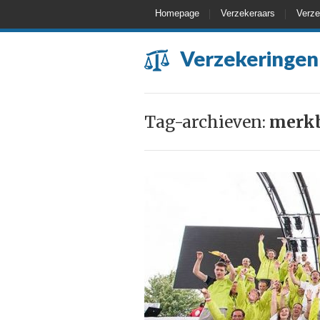
Homepage
Verzekeraars
Verze
Verzekeringen
Tag-archieven:
merkb