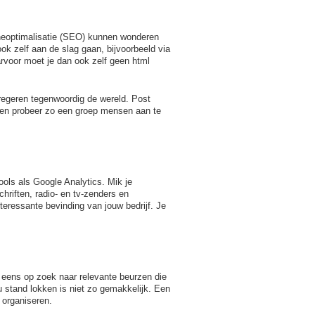
ineoptimalisatie (SEO) kunnen wonderen
ok zelf aan de slag gaan, bijvoorbeeld via
rvoor moet je dan ook zelf geen html
regeren tegenwoordig de wereld. Post
) en probeer zo een groep mensen aan te
ools als Google Analytics. Mik je
riften, radio- en tv-zenders en
teressante bevinding van jouw bedrijf. Je
 eens op zoek naar relevante beurzen die
 stand lokken is niet zo gemakkelijk. Een
 organiseren.