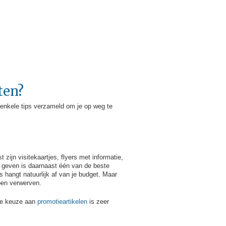
ten?
 enkele tips verzameld om je op weg te
ijn visitekaartjes, flyers met informatie,
 geven is daarnaast één van de beste
 hangt natuurlijk af van je budget. Maar
oen verwerven.
 De keuze aan
promotieartikelen
is zeer