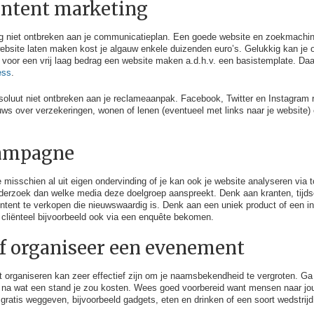
ontent marketing
mag niet ontbreken aan je communicatieplan. Een goede website en zoekmach
ebsite laten maken kost je algauw enkele duizenden euro’s. Gelukkig kan je o
oor een vrij laag bedrag een website maken a.d.h.v. een basistemplate. Daa
ess
.
oluut niet ontbreken aan je reclameaanpak. Facebook, Twitter en Instagram 
ieuws over verzekeringen, wonen of lenen (eventueel met links naar je website
campagne
 misschien al uit eigen ondervinding of je kan ook je website analyseren via t
derzoek dan welke media deze doelgroep aanspreekt. Denk aan kranten, tijdsch
ntent te verkopen die nieuwswaardig is. Denk aan een uniek product of een in
je cliënteel bijvoorbeeld ook via een enquête bekomen.
of organiseer een evenement
organiseren kan zeer effectief zijn om je naamsbekendheid te vergroten. Ga
 na wat een stand je zou kosten. Wees goed voorbereid want mensen naar jou
gratis weggeven, bijvoorbeeld gadgets, eten en drinken of een soort wedstrijd