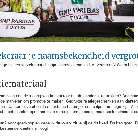
zekeraar je naamsbekendheid vergro
werk je bij een verzekeraar die zijn naamsbekendheid wil vergroten? We hebben
tiemateriaal
achvlag aan de ingang van het kantoor om de aandacht te trekken? Daarnaast z
ende manieren om promotie te maken. Gedrukte relatiegeschenken aan klanten
 Dat kan bijvoorbeeld een externe batterij of een balpen met logo zijn. Alles
aal moet je zeker opnemen in je strategie om je bedrijf naamsbekendheid te d
tkan? Voor goedkoop en degelijk drukwerk zit je bij de drukkerij Drukzo goed.
bestaande klanten is hoog!