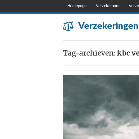
Homepage
Verzekeraars
Verze
Verzekeringen
Tag-archieven:
kbc v