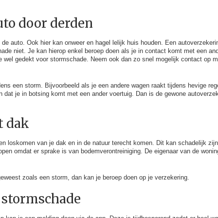
to door derden
 de auto. Ook hier kan onweer en hagel lelijk huis houden. Een autoverzekeri
chade niet. Je kan hierop enkel beroep doen als je in contact komt met een an
 wel gedekt voor stormschade. Neem ook dan zo snel mogelijk contact op met
ens een storm. Bijvoorbeeld als je een andere wagen raakt tijdens hevige rege
n dat je in botsing komt met een ander voertuig. Dan is de gewone autoverze
t dak
n loskomen van je dak en in de natuur terecht komen. Dit kan schadelijk zij
lopen omdat er sprake is van bodemverontreiniging. De eigenaar van de wonin
geweest zoals een storm, dan kan je beroep doen op je verzekering.
 stormschade