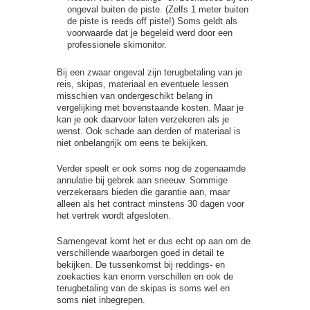
ongeval buiten de piste. (Zelfs 1 meter buiten
de piste is reeds off piste!) Soms geldt als
voorwaarde dat je begeleid werd door een
professionele skimonitor.
Bij een zwaar ongeval zijn terugbetaling van je
reis, skipas, materiaal en eventuele lessen
misschien van ondergeschikt belang in
vergelijking met bovenstaande kosten. Maar je
kan je ook daarvoor laten verzekeren als je
wenst. Ook schade aan derden of materiaal is
niet onbelangrijk om eens te bekijken.
Verder speelt er ook soms nog de zogenaamde
annulatie bij gebrek aan sneeuw. Sommige
verzekeraars bieden die garantie aan, maar
alleen als het contract minstens 30 dagen voor
het vertrek wordt afgesloten.
Samengevat komt het er dus echt op aan om de
verschillende waarborgen goed in detail te
bekijken. De tussenkomst bij reddings- en
zoekacties kan enorm verschillen en ook de
terugbetaling van de skipas is soms wel en
soms niet inbegrepen.