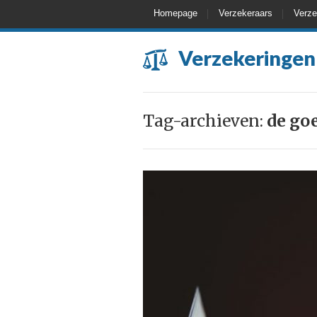
Homepage
Verzekeraars
Verze
Verzekeringen
Tag-archieven:
de go