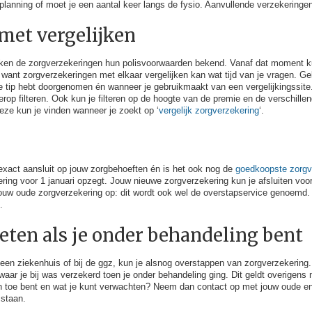
 planning of moet je een aantal keer langs de fysio. Aanvullende verzekeringe
 met vergelijken
ken de zorgverzekeringen hun polisvoorwaarden bekend. Vanaf dat moment kun
 want zorgverzekeringen met elkaar vergelijken kan wat tijd van je vragen. Gel
tip hebt doorgenomen én wanneer je gebruikmaakt van een vergelijkingssite
ierop filteren. Ook kun je filteren op de hoogte van de premie en de verschille
eze kun je vinden wanneer je zoekt op ‘
vergelijk zorgverzekering
‘.
exact aansluit op jouw zorgbehoeften én is het ook nog de
goedkoopste zorgv
kering voor 1 januari opzegt. Jouw nieuwe zorgverzekering kun je afsluiten voo
ouw oude zorgverzekering op: dit wordt ook wel de overstapservice genoemd. 
.
weten als je onder behandeling bent
een ziekenhuis of bij de ggz, kun je alsnog overstappen van zorgverzekering.
ar je bij was verzekerd toen je onder behandeling ging. Dit geldt overigens ni
an toe bent en wat je kunt verwachten? Neem dan contact op met jouw oude en
 staan.