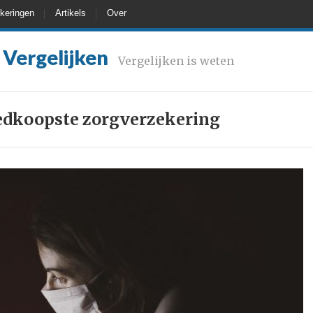
keringen
Artikels
Over
 Vergelijken
Vergelijken is weten
edkoopste zorgverzekering