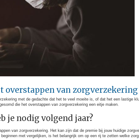
t overstappen van zorgverzekering
ekering met de gedachte dat het te veel moeite is, of dat het een lastige klu
opgesomd die het overstappen van zorgverzekering een eitje maken.
eb je nodig volgend jaar?
appen van zorgverzekering. Het kan zijn dat de premie bij jouw huidige zorgve
 beginnen met vergelijken, is het belangrijk om op een rij te zetten welke zor